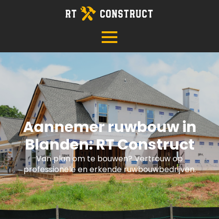
Aannemer ruwbouw in
Blanden: RT Construct
Van plan om te bouwen? Vertrouw op
professionele en erkende ruwbouwbedrijven.