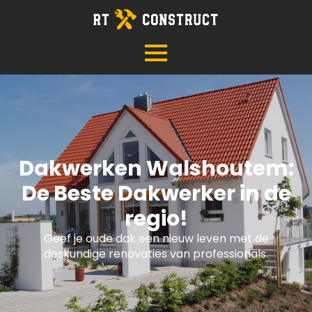
Dakwerken Walshoutem:
De Beste Dakwerker in de
regio!
Geef je oude dak een nieuw leven met de
deskundige renovaties van professionals.