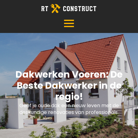
Dakwerken Voeren: De
Beste Dakwerker in de
regio!
Geef je oude dak een nieuw leven met de
deskundige renovaties van professionals.