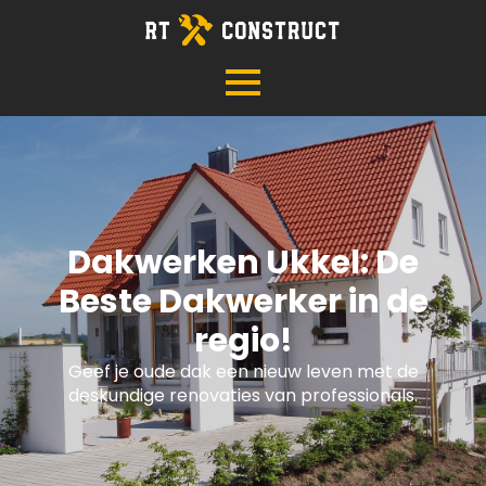
Dakwerken Ukkel: De
Beste Dakwerker in de
regio!
Geef je oude dak een nieuw leven met de
deskundige renovaties van professionals.