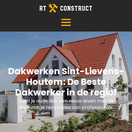
Dakwerken Sint-Lievens-
Houtem: De Beste
Dakwerker in de regio!
Geef je oude dak een nieuw leven met de
deskundige renovaties van professionals.