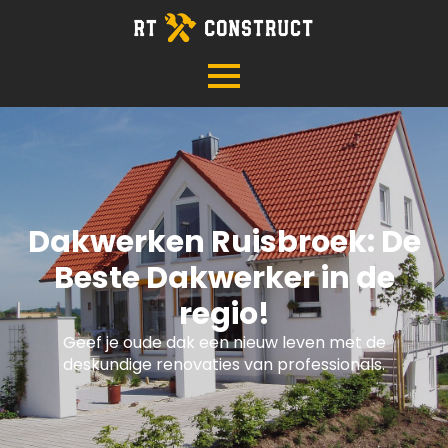
Dakwerken Ruisbroek: De
Beste Dakwerker in de
regio!
Geef je oude dak een nieuw leven met de
deskundige renovaties van professionals.