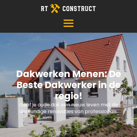
Dakwerken Menen: De
Beste Dakwerker in de
regio!
Geef je oude dak een nieuw leven met de
deskundige renovaties van professionals.