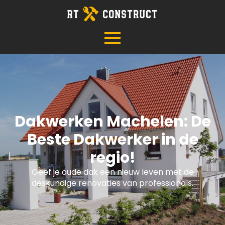
Dakwerken Machelen: De
Beste Dakwerker in de
regio!
Geef je oude dak een nieuw leven met de
deskundige renovaties van professionals.