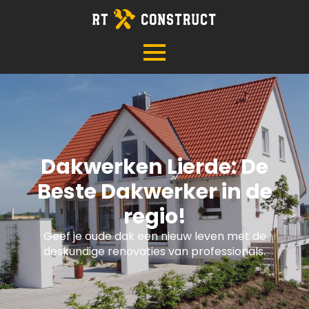
Dakwerken Lierde: De
Beste Dakwerker in de
regio!
Geef je oude dak een nieuw leven met de
deskundige renovaties van professionals.