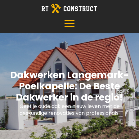
Dakwerken Langemark-
Poelkapelle: De Beste
Dakwerker in de regio!
Geef je oude dak een nieuw leven met de
deskundige renovaties van professionals.