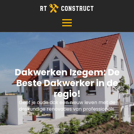
Dakwerken Izegem: De
Beste Dakwerker in de
regio!
Geef je oude dak een nieuw leven met de
deskundige renovaties van professionals.