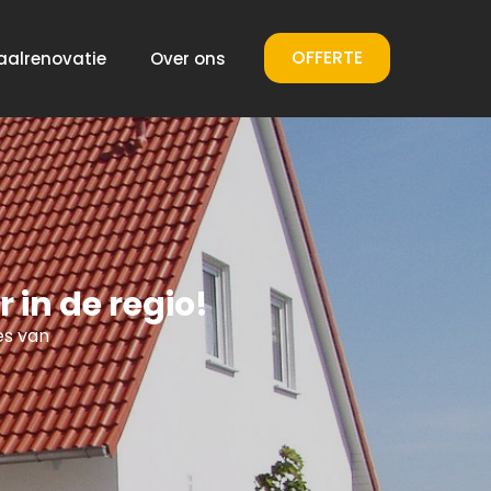
OFFERTE
aalrenovatie
Over ons
in de regio!
es van