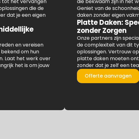
 tot het vervangen
die bekwaam zijn in het w
oplossingen die de
Geniet van de schoonhei
er dat je een eigen
daken zonder eigen vak
Platte Daken: Spe
iddellijke
zonder Zorgen
Onze partners zijn special
eden en vereisen
de complexiteit van dit 
an bekend om hun
oplossingen. Vertrouw op
en. Laat het werk over
platte daken moeten on
ngrijk het is om jouw
zonder dat je zelf een t
Offerte aanvragen