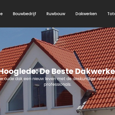
e
Bouwbedrijf
Ruwbouw
Dakwerken
Tot
ooglede: De Beste Dakwerker 
je oude dak een nieuw leven met de deskundige renovati
professionals.