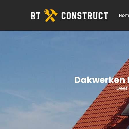
Hom
Dakwerken H
Geef 