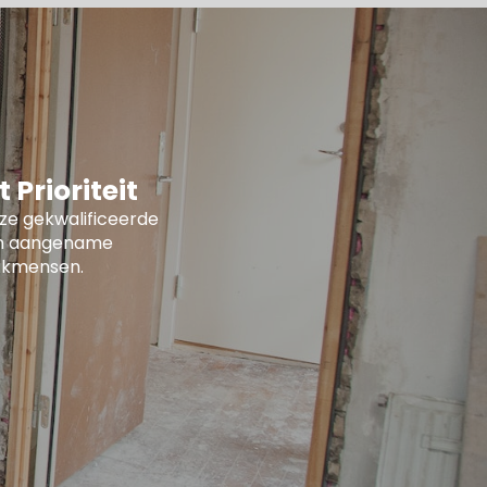
Prioriteit
nze gekwalificeerde
een aangename
akmensen.