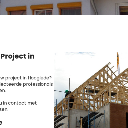
roject in
w project in Hooglede?
lecteerde professionals
en.
u in contact met
sen.
e