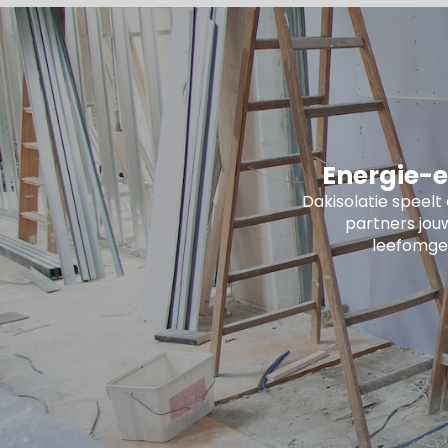
Energie-e
Dakisolatie speelt
partners jou
leefomge