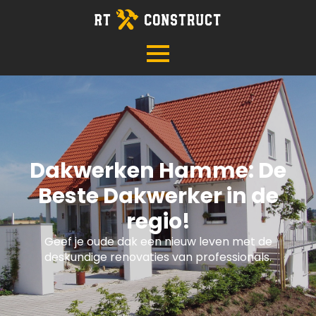
Dakwerken Hamme: De
Beste Dakwerker in de
regio!
Geef je oude dak een nieuw leven met de
deskundige renovaties van professionals.