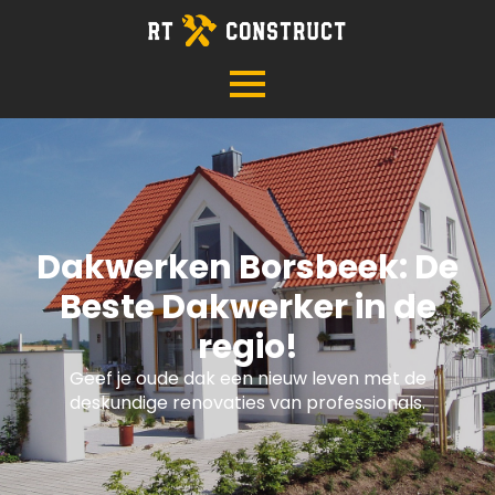
Dakwerken Borsbeek: De
Beste Dakwerker in de
regio!
Geef je oude dak een nieuw leven met de
deskundige renovaties van professionals.