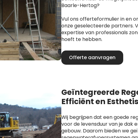
Baarle-Hertog?
Vul ons offerteformulier in en o
onze geselecteerde partners. V
expertise van professionals zo
hoeft te hebben.
Offerte aanvragen
Geïntegreerde Reg
Efficiënt en Estheti
Wij begrijpen dat een goede re
voor de levensduur van je dak en
gebouw. Daarom bieden we ge
regenwaterafvoersystemen aan 