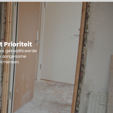
Prioriteit
nze gekwalificeerde
een aangename
akmensen.