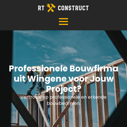
Professionele Bouwfirma
uit Wingene voor Jouw
Project?
Vertrouw op professionele en erkende
bouwbedrijven.