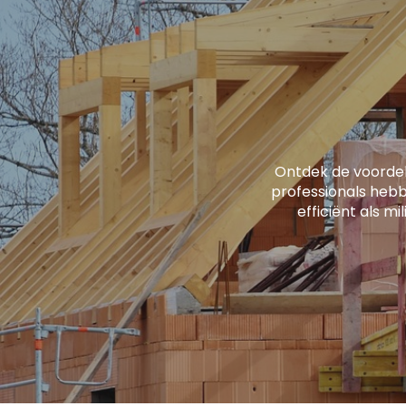
Ontdek de voorde
professionals hebb
efficiënt als mi