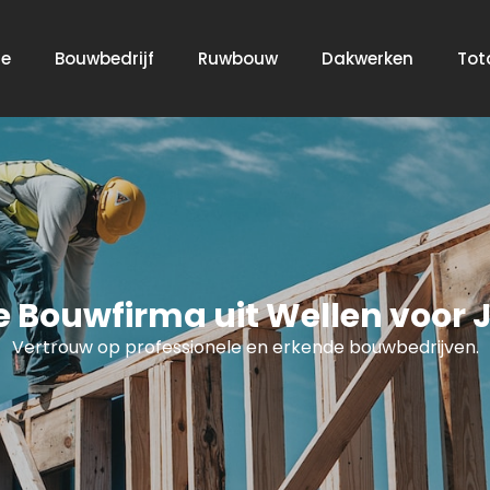
e
Bouwbedrijf
Ruwbouw
Dakwerken
Tot
e Bouwfirma uit Wellen voor 
Vertrouw op professionele en erkende bouwbedrijven.