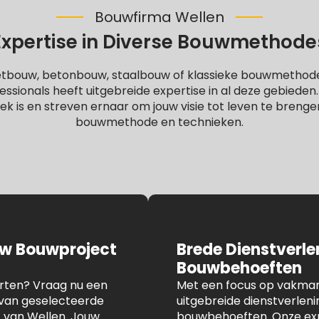
Bouwfirma Wellen
Expertise in Diverse Bouwmethode
letbouw, betonbouw, staalbouw of klassieke bouwmethod
ssionals heeft uitgebreide expertise in al deze gebieden
iek is en streven ernaar om jouw visie tot leven te brenge
bouwmethode en technieken.
uw Bouwproject
Brede Dienstverl
Bouwbehoeften
arten? Vraag nu een
Met een focus op vakmans
n van geselecteerde
uitgebreide dienstverlen
t van Wellen. Jouw
bouwbehoeften. Onze expe