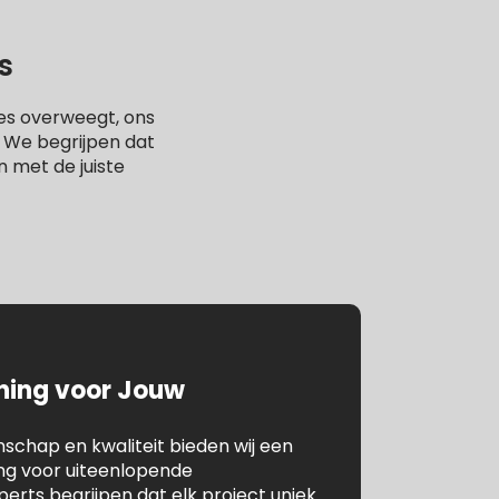
s
es overweegt, ons
. We begrijpen dat
n met de juiste
ening voor Jouw
chap en kwaliteit bieden wij een
ing voor uiteenlopende
rts begrijpen dat elk project uniek