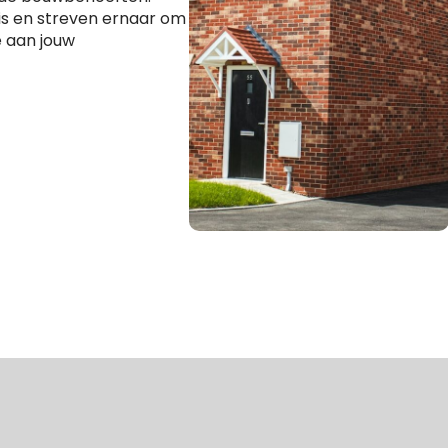
 is en streven ernaar om
 aan jouw