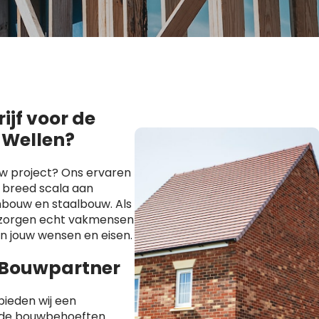
jf voor de
 Wellen?
uw project? Ons ervaren
 breed scala aan
bouw en staalbouw. Als
s zorgen echt vakmensen
an jouw wensen en eisen.
 Bouwpartner
ieden wij een
ende bouwbehoeften.