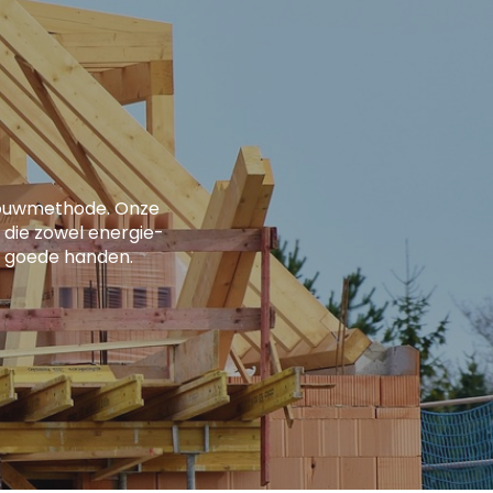
bouwmethode. Onze
 die zowel energie-
 in goede handen.