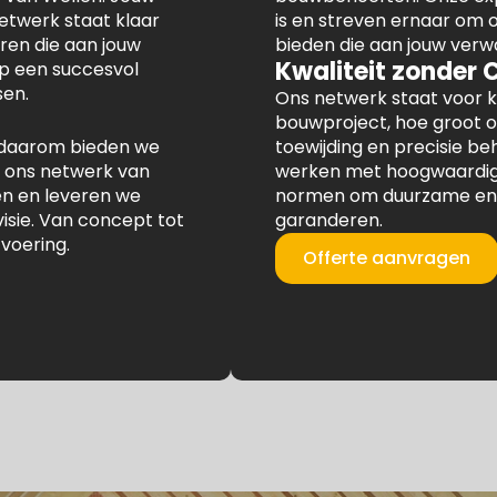
netwerk staat klaar
is en streven ernaar om
en die aan jouw
bieden die aan jouw verw
Kwaliteit zonder
op een succesvol
en.
Ons netwerk staat voor k
bouwproject, hoe groot o
en daarom bieden we
toewijding en precisie b
 ons netwerk van
werken met hoogwaardige
en en leveren we
normen om duurzame en 
visie. Van concept tot
garanderen.
tvoering.
Offerte aanvragen