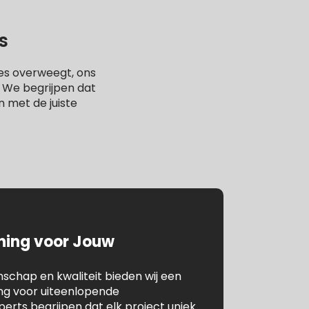
s
es overweegt, ons
. We begrijpen dat
n met de juiste
ening voor Jouw
chap en kwaliteit bieden wij een
ing voor uiteenlopende
rts begrijpen dat elk project uniek