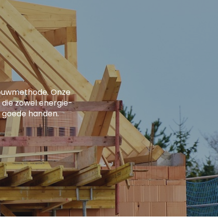
bouwmethode. Onze
 die zowel energie-
 in goede handen.