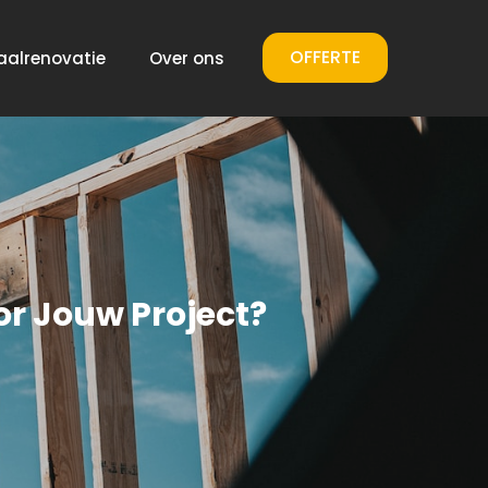
OFFERTE
aalrenovatie
Over ons
r Jouw Project?