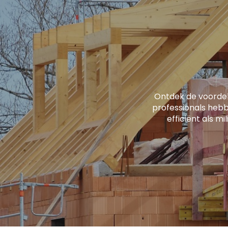
Ontdek de voorde
professionals hebb
efficiënt als mi