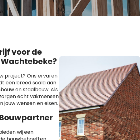
jf voor de
n Wachtebeke?
uw project? Ons ervaren
t een breed scala aan
bouw en staalbouw. Als
s zorgen echt vakmensen
an jouw wensen en eisen.
 Bouwpartner
ieden wij een
ende bouwbehoeften.