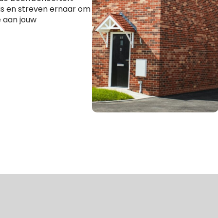
 is en streven ernaar om
 aan jouw