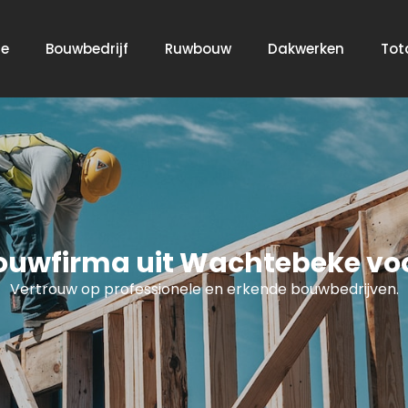
e
Bouwbedrijf
Ruwbouw
Dakwerken
Tot
Bouwfirma uit Wachtebeke voo
Vertrouw op professionele en erkende bouwbedrijven.