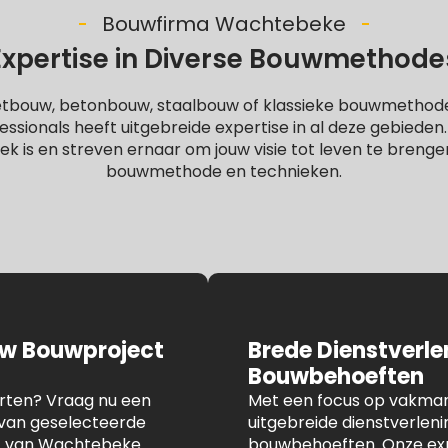
Bouwfirma Wachtebeke
Expertise in Diverse Bouwmethode
letbouw, betonbouw, staalbouw of klassieke bouwmethod
ssionals heeft uitgebreide expertise in al deze gebieden
iek is en streven ernaar om jouw visie tot leven te brenge
bouwmethode en technieken.
uw Bouwproject
Brede Dienstverl
Bouwbehoeften
arten? Vraag nu een
Met een focus op vakmans
n van geselecteerde
uitgebreide dienstverlen
rt van Wachtebeke.
bouwbehoeften. Onze expe