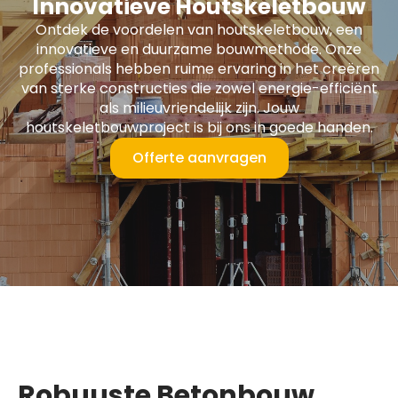
Innovatieve Houtskeletbouw
Ontdek de voordelen van houtskeletbouw, een
innovatieve en duurzame bouwmethode. Onze
professionals hebben ruime ervaring in het creëren
van sterke constructies die zowel energie-efficiënt
als milieuvriendelijk zijn. Jouw
houtskeletbouwproject is bij ons in goede handen.
Offerte aanvragen
Robuuste Betonbouw