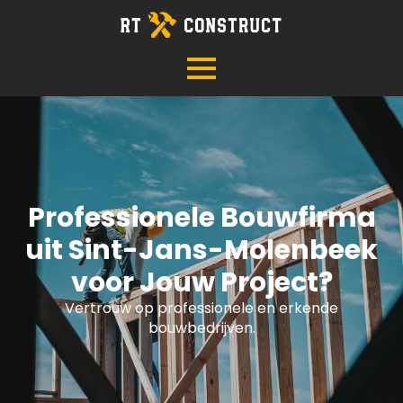
Professionele Bouwfirma
uit Sint-Jans-Molenbeek
voor Jouw Project?
Vertrouw op professionele en erkende
bouwbedrijven.