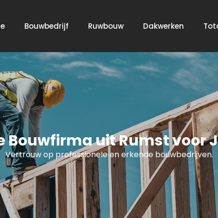
e
Bouwbedrijf
Ruwbouw
Dakwerken
Tot
e Bouwfirma uit Rumst voor 
Vertrouw op professionele en erkende bouwbedrijven.