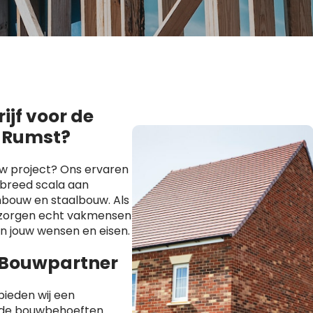
jf voor de
n Rumst?
uw project? Ons ervaren
breed scala aan
bouw en staalbouw. Als
s zorgen echt vakmensen
an jouw wensen en eisen.
 Bouwpartner
ieden wij een
ende bouwbehoeften.