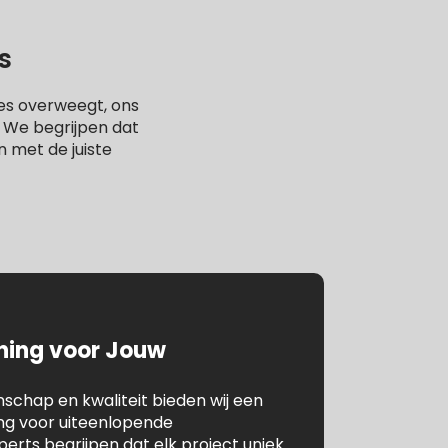
s
es overweegt, ons
. We begrijpen dat
n met de juiste
ening voor Jouw
chap en kwaliteit bieden wij een
ing voor uiteenlopende
rts begrijpen dat elk project uniek