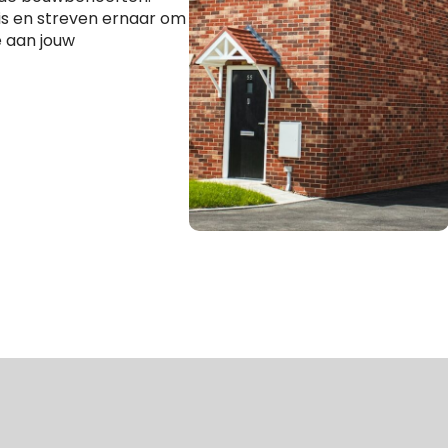
 is en streven ernaar om
 aan jouw