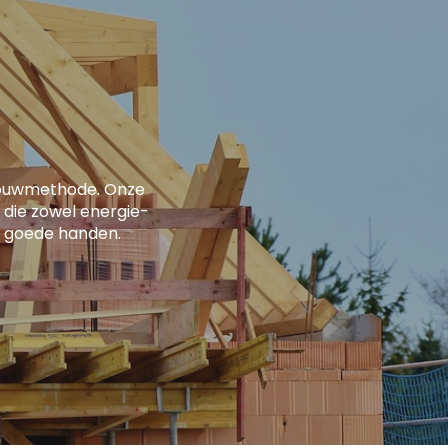
bouwmethode. Onze
 die zowel energie-
 in goede handen.