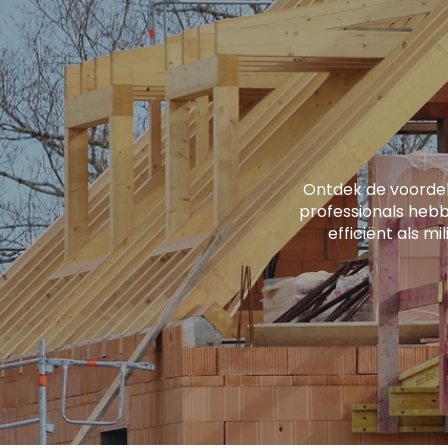
Ontdek de voorde
professionals hebb
efficiënt als mi