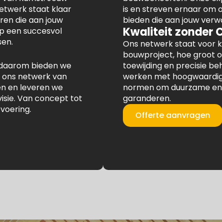
netwerk staat klaar
is en streven ernaar om
en die aan jouw
bieden die aan jouw verw
Kwaliteit zonder
op een succesvol
en.
Ons netwerk staat voor k
bouwproject, hoe groot o
en daarom bieden we
toewijding en precisie b
 ons netwerk van
werken met hoogwaardige
en en leveren we
normen om duurzame en 
visie. Van concept tot
garanderen.
tvoering.
Offerte aanvragen