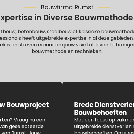
Bouwfirma Rumst
Expertise in Diverse Bouwmethode
letbouw, betonbouw, staalbouw of klassieke bouwmethod
ssionals heeft uitgebreide expertise in al deze gebieden
iek is en streven ernaar om jouw visie tot leven te brenge
bouwmethode en technieken.
uw Bouwproject
Brede Dienstverl
Bouwbehoeften
arten? Vraag nu een
Met een focus op vakmans
n van geselecteerde
uitgebreide dienstverlen
t van Rumst. Jouw
bouwbehoeften. Onze expe