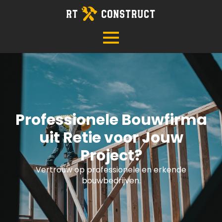
Professionele Bouwfirma
uit Retie voor Jouw
Project?
Vertrouw op professionele en erkende
bouwbedrijven.