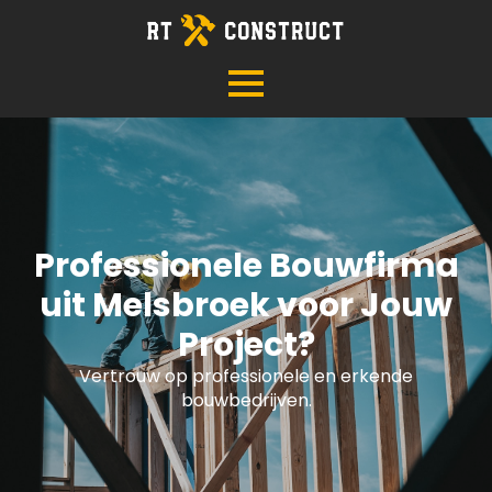
Professionele Bouwfirma
uit Melsbroek voor Jouw
Project?
Vertrouw op professionele en erkende
bouwbedrijven.