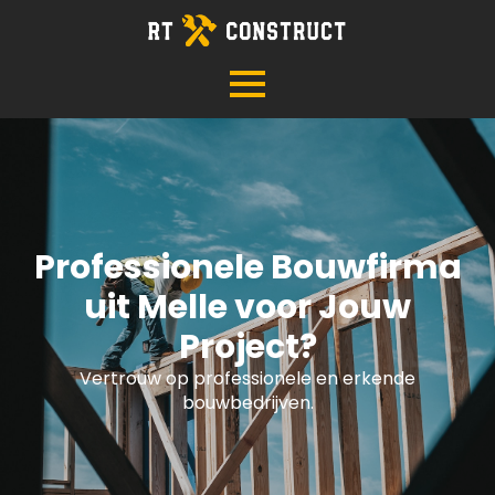
Professionele Bouwfirma
uit Melle voor Jouw
Project?
Vertrouw op professionele en erkende
bouwbedrijven.