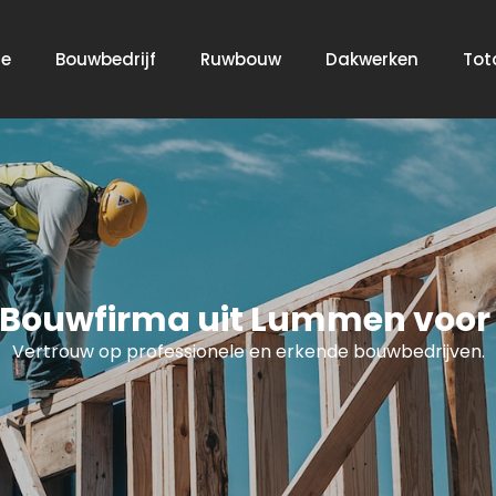
e
Bouwbedrijf
Ruwbouw
Dakwerken
Tot
e Bouwfirma uit Lummen voor 
Vertrouw op professionele en erkende bouwbedrijven.