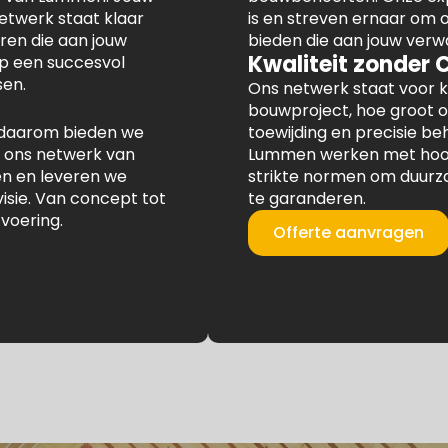
netwerk staat klaar
is en streven ernaar om
en die aan jouw
bieden die aan jouw verw
Kwaliteit zonder
op een succesvol
en.
Ons netwerk staat voor k
bouwproject, hoe groot o
en daarom bieden we
toewijding en precisie b
 ons netwerk van
Lummen werken met hoog
en en leveren we
strikte normen om duurz
visie. Van concept tot
te garanderen.
tvoering.
Offerte aanvragen