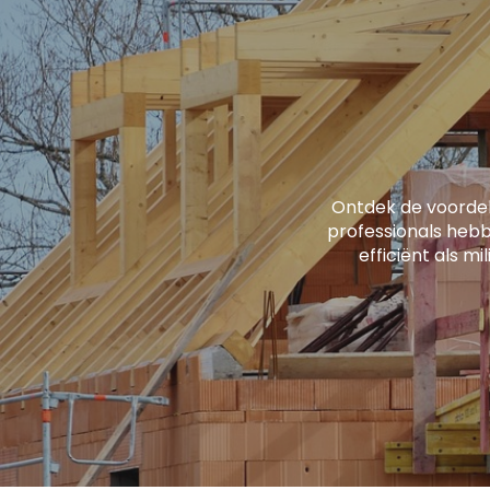
Ontdek de voorde
professionals hebb
efficiënt als mi