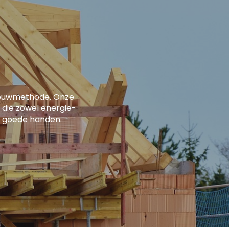
bouwmethode. Onze
 die zowel energie-
 in goede handen.