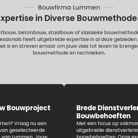
Bouwfirma Lummen
Expertise in Diverse Bouwmethode
letbouw, betonbouw, staalbouw of klassieke bouwmethod
ssionals heeft uitgebreide expertise in al deze gebieden
iek is en streven ernaar om jouw visie tot leven te brenge
bouwmethode en technieken.
uw Bouwproject
Brede Dienstverl
Bouwbehoeften
arten? Vraag nu een
Met een focus op vakmans
n van geselecteerde
uitgebreide dienstverlen
rt van Lummen. Jouw
bouwbehoeften. Onze expe