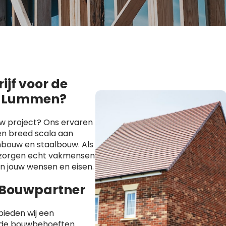
jf voor de
in Lummen?
uw project? Ons ervaren
n breed scala aan
bouw en staalbouw. Als
s zorgen echt vakmensen
an jouw wensen en eisen.
 Bouwpartner
ieden wij een
ende bouwbehoeften.