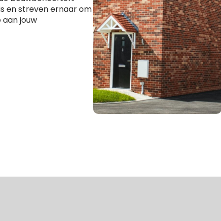
 is en streven ernaar om
 aan jouw