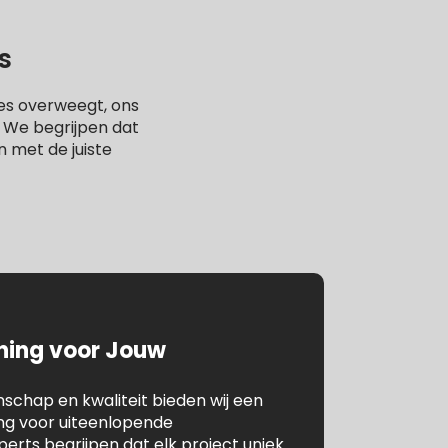
s
es overweegt, ons
. We begrijpen dat
n met de juiste
ening voor Jouw
chap en kwaliteit bieden wij een
ing voor uiteenlopende
rts begrijpen dat elk project uniek