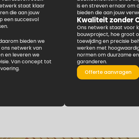
netwerk staat klaar
is en streven ernaar om
en die aan jouw
bieden die aan jouw verw
Kwaliteit zonder
op een succesvol
en.
Ons netwerk staat voor k
bouwproject, hoe groot o
en daarom bieden we
toewijding en precisie b
 ons netwerk van
werken met hoogwaardige
en en leveren we
normen om duurzame en 
visie. Van concept tot
garanderen.
tvoering.
Offerte aanvragen