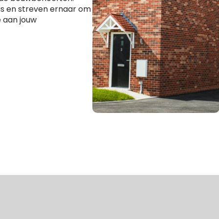
 is en streven ernaar om
 aan jouw