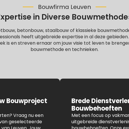
Bouwfirma Leuven
Expertise in Diverse Bouwmethode
letbouw, betonbouw, staalbouw of klassieke bouwmethod
ssionals heeft uitgebreide expertise in al deze gebieden
iek is en streven ernaar om jouw visie tot leven te brenge
bouwmethode en technieken.
uw Bouwproject
Brede Dienstverl
Bouwbehoeften
arten? Vraag nu een
Met een focus op vakmans
n van geselecteerde
uitgebreide dienstverlen
t van Leuven. Jouw
bouwbehoeften. Onze expe