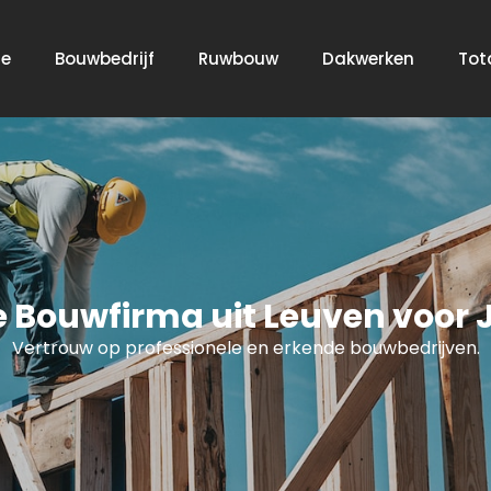
e
Bouwbedrijf
Ruwbouw
Dakwerken
Tot
e Bouwfirma uit Leuven voor 
Vertrouw op professionele en erkende bouwbedrijven.