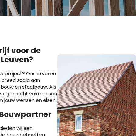
jf voor de
 Leuven?
uw project? Ons ervaren
 breed scala aan
bouw en staalbouw. Als
s zorgen echt vakmensen
an jouw wensen en eisen.
 Bouwpartner
ieden wij een
ende bouwbehoeften.