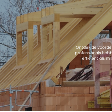
Ontdek de voorde
professionals hebb
efficiënt als mi