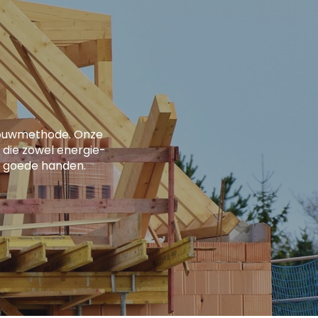
bouwmethode. Onze
 die zowel energie-
 in goede handen.