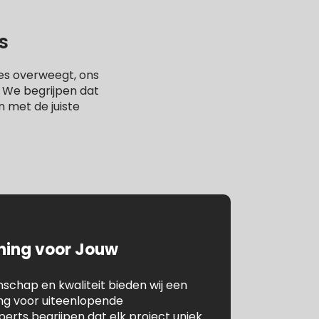
s
es overweegt, ons
. We begrijpen dat
n met de juiste
ening voor Jouw
chap en kwaliteit bieden wij een
ing voor uiteenlopende
rts begrijpen dat elk project uniek