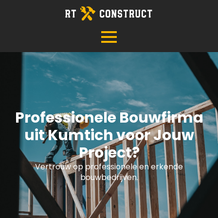
Professionele Bouwfirma
uit Kumtich voor Jouw
Project?
Vertrouw op professionele en erkende
bouwbedrijven.