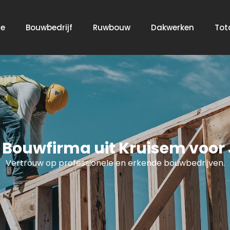
e
Bouwbedrijf
Ruwbouw
Dakwerken
Tot
 Bouwfirma uit Kruisem voor
Vertrouw op professionele en erkende bouwbedrijven.