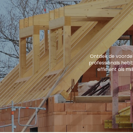
Ontdek de voorde
professionals hebb
efficiënt als mi