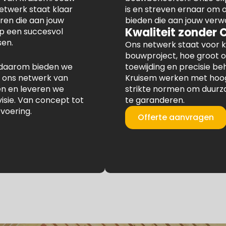
netwerk staat klaar
is en streven ernaar om
en die aan jouw
bieden die aan jouw verw
Kwaliteit zonder
op een succesvol
en.
Ons netwerk staat voor k
bouwproject, hoe groot o
en daarom bieden we
toewijding en precisie b
 ons netwerk van
Kruisem werken met hoog
en en leveren we
strikte normen om duurz
visie. Van concept tot
te garanderen.
tvoering.
Offerte aanvragen