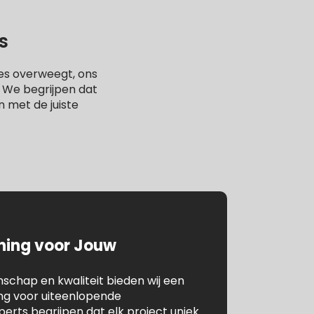
s
es overweegt, ons
. We begrijpen dat
n met de juiste
ening voor Jouw
chap en kwaliteit bieden wij een
ing voor uiteenlopende
rts begrijpen dat elk project uniek