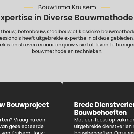
Bouwfirma Kruisem
Expertise in Diverse Bouwmethode
letbouw, betonbouw, staalbouw of klassieke bouwmethod
ssionals heeft uitgebreide expertise in al deze gebieden
iek is en streven ernaar om jouw visie tot leven te brenge
bouwmethode en technieken.
uw Bouwproject
Brede Dienstverl
Bouwbehoeften
arten? Vraag nu een
Met een focus op vakmans
n van geselecteerde
uitgebreide dienstverlen
t van Kruisem. Jouw
bouwbehoeften. Onze expe