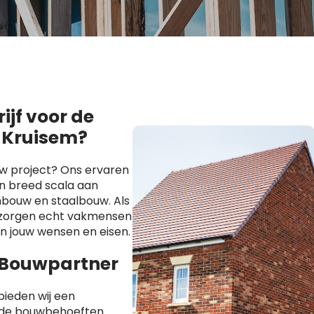
jf voor de
n Kruisem?
uw project? Ons ervaren
n breed scala aan
bouw en staalbouw. Als
s zorgen echt vakmensen
an jouw wensen en eisen.
 Bouwpartner
ieden wij een
ende bouwbehoeften.