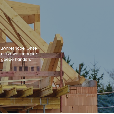
bouwmethode. Onze
 die zowel energie-
 in goede handen.