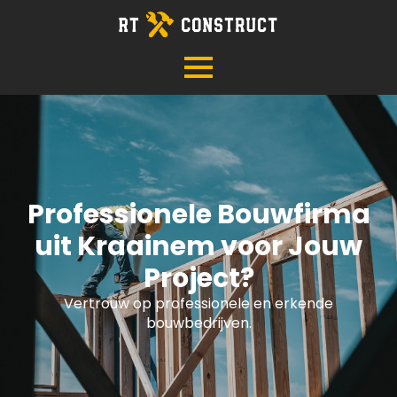
Professionele Bouwfirma
uit Kraainem voor Jouw
Project?
Vertrouw op professionele en erkende
bouwbedrijven.