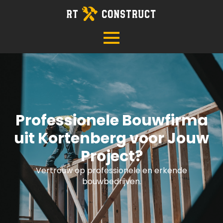
Professionele Bouwfirma
uit Kortenberg voor Jouw
Project?
Vertrouw op professionele en erkende
bouwbedrijven.