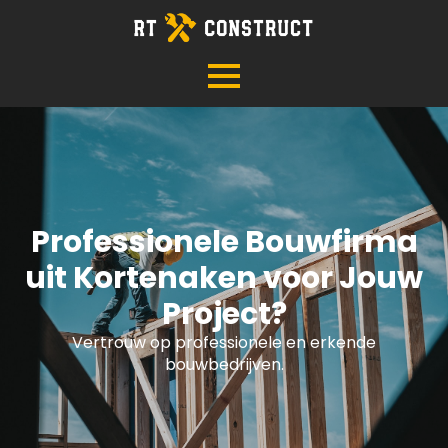
Professionele Bouwfirma
uit Kortenaken voor Jouw
Project?
Vertrouw op professionele en erkende
bouwbedrijven.