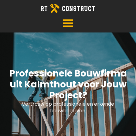
Professionele Bouwfirma
uit Kalmthout voor Jouw
Project?
Vertrouw op professionele en erkende
bouwbedrijven.