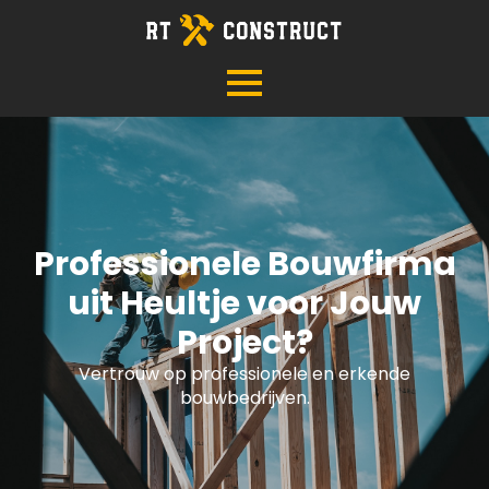
Professionele Bouwfirma
uit Heultje voor Jouw
Project?
Vertrouw op professionele en erkende
bouwbedrijven.