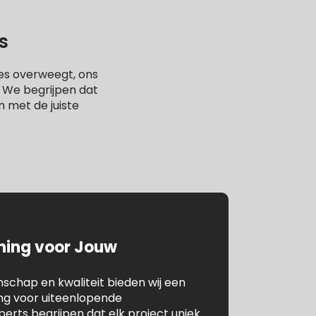
s
es overweegt, ons
. We begrijpen dat
n met de juiste
ening voor Jouw
chap en kwaliteit bieden wij een
ing voor uiteenlopende
rts begrijpen dat elk project uniek