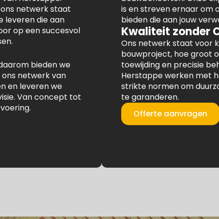
 ons netwerk staat
is en streven ernaar om
 leveren die aan
bieden die aan jouw verw
Kwaliteit zonder
voor op een succesvol
en.
Ons netwerk staat voor k
bouwproject, hoe groot o
en daarom bieden we
toewijding en precisie b
 ons netwerk van
Herstappe werken met h
en en leveren we
strikte normen om duurz
visie. Van concept tot
te garanderen.
tvoering.
Offerte aanvragen