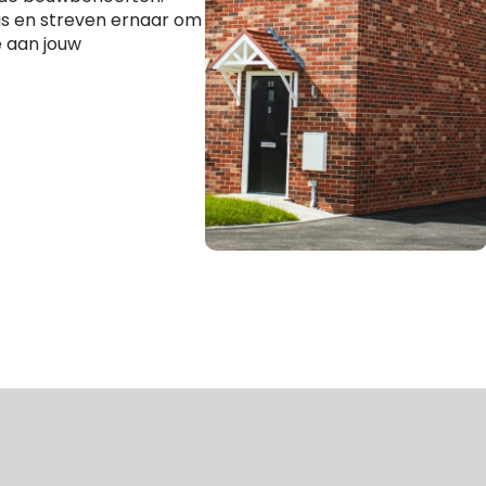
 is en streven ernaar om
 aan jouw