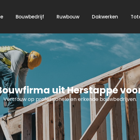
e
Bouwbedrijf
Ruwbouw
Dakwerken
Tot
Bouwfirma uit Herstappe voo
Vertrouw op professionele en erkende bouwbedrijven.