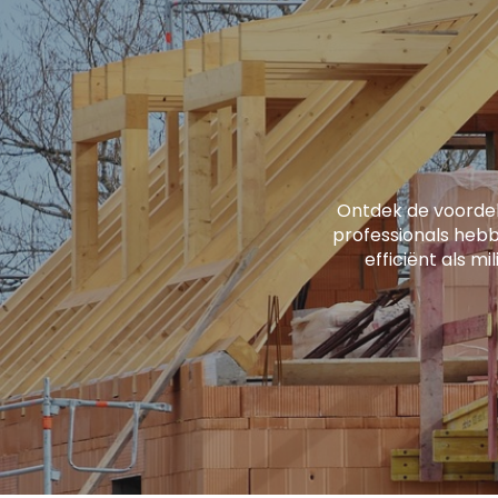
Ontdek de voorde
professionals hebb
efficiënt als mi