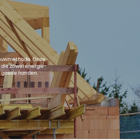
bouwmethode. Onze
 die zowel energie-
 in goede handen.