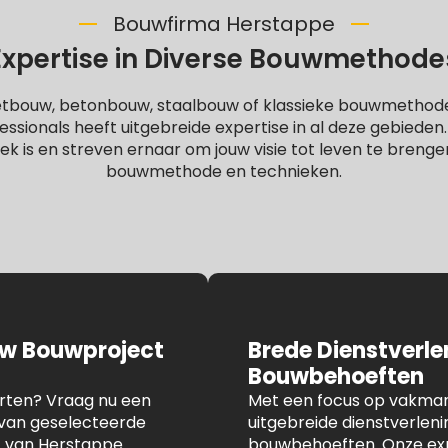
Bouwfirma Herstappe
Expertise in Diverse Bouwmethode
letbouw, betonbouw, staalbouw of klassieke bouwmethod
ssionals heeft uitgebreide expertise in al deze gebieden
iek is en streven ernaar om jouw visie tot leven te brenge
bouwmethode en technieken.
uw Bouwproject
Brede Dienstverl
Bouwbehoeften
arten? Vraag nu een
Met een focus op vakmans
n van geselecteerde
uitgebreide dienstverlen
t van Herstappe.
bouwbehoeften. Onze expe