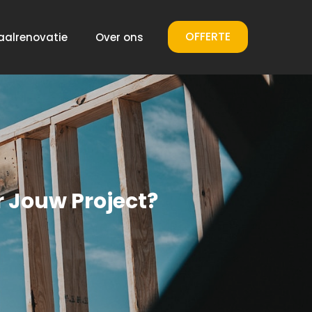
OFFERTE
aalrenovatie
Over ons
r Jouw Project?